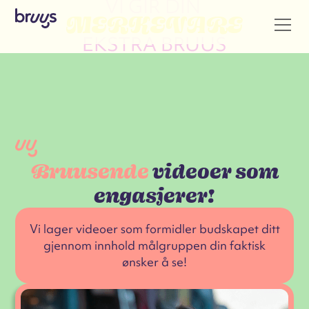
VI GIR DIN
MERKEVARE
EKSTRA BRUUS
Bruusende
videoer som
engasjerer!
Vi lager videoer som formidler budskapet ditt
gjennom innhold målgruppen din faktisk
ønsker å se!